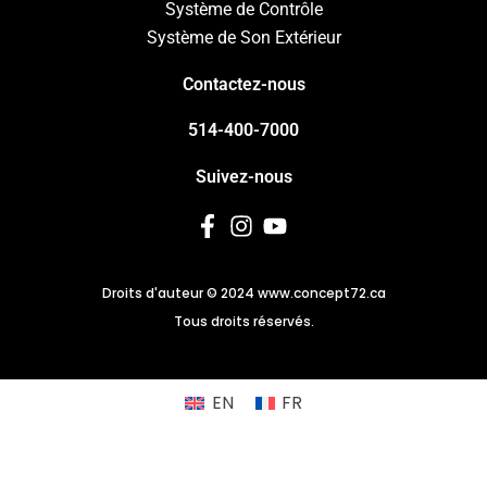
Système de Contrôle
Système de Son Extérieur
Contactez-nous
514-400-7000
Suivez-nous
F
I
Y
a
n
o
c
s
u
e
t
t
b
a
u
Droits d'auteur © 2024 www.concept72.ca
o
g
b
Tous droits réservés.
o
r
e
k
a
-
m
EN
FR
f